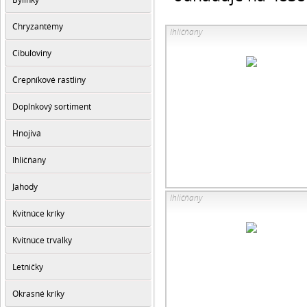
Chryzantémy
Ihličňany
Cibuľoviny
Črepníkové rastliny
Doplnkový sortiment
Hnojivá
Ihličňany
Jahody
Ihličňany
Kvitnúce kríky
Kvitnúce trvalky
Letničky
Okrasné kríky