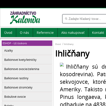
Úvod
O nás
Referencie
Ako nakupovať
Kontakt
ESHOP - Už čoskoro
Úvod
Ihličňany
Ihličňany
Azalky
Balkónové kvety/letničky
Ihličňany sú d
Balkónové ovocie/zelenina
kosodrevina). Pa
Balkónové rastliny
sekvojovce, ktor
Balkónové stromčeky
Ameriky. Takisto 
Pinus longaeva, 
Bobuľové ovocie
odhaduje na 4838
Bylinky