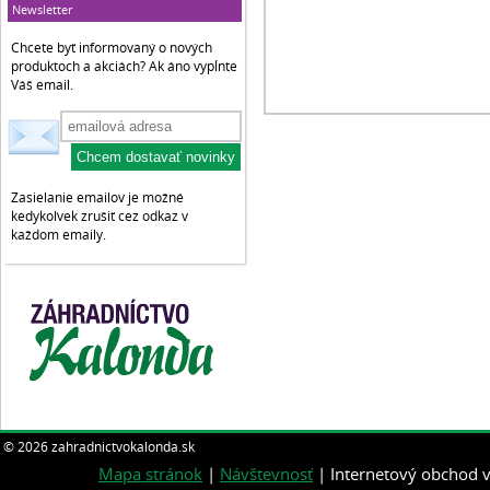
Newsletter
Chcete byť informovaný o nových
produktoch a akciách? Ak áno vypĺnte
Váš email.
Zasielanie emailov je možné
kedykoľvek zrušiť cez odkaz v
každom emaily.
© 2026 zahradnictvokalonda.sk
Mapa stránok
|
Návštevnosť
| Internetový obchod v