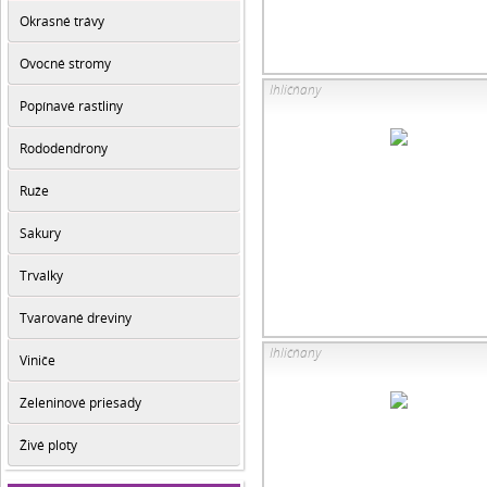
Okrasné trávy
Ovocné stromy
Ihličňany
Popínavé rastliny
Rododendrony
Ruže
Sakury
Trvalky
Tvarované dreviny
Ihličňany
Viniče
Zeleninové priesady
Živé ploty