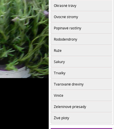
Okrasné trávy
Ovocné stromy
Popínavé rastliny
Rododendrony
Ruže
Sakury
Trvalky
Tvarované dreviny
Viniče
Zeleninové priesady
Živé ploty