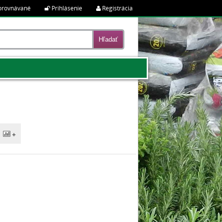
rovnávané
Prihlásenie
Registrácia
|
|