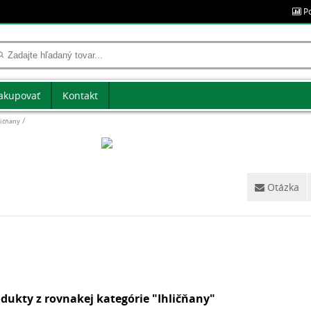
Po
akupovať
Kontakt
ličňany
Otázka
dukty z rovnakej kategórie "Ihličňany"