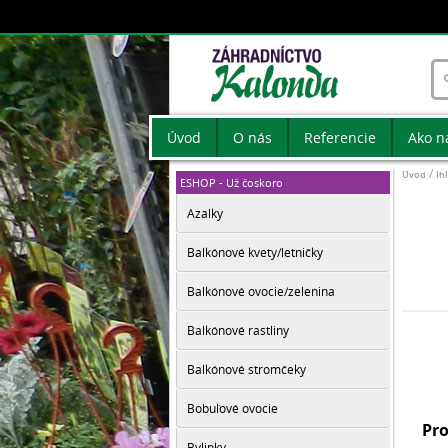
Úvod
O nás
Referencie
Ako n
Úvod
Ih
ESHOP - Už čoskoro
Azalky
Balkónové kvety/letničky
Balkónové ovocie/zelenina
Balkónové rastliny
Balkónové stromčeky
Bobuľové ovocie
Pro
Bylinky