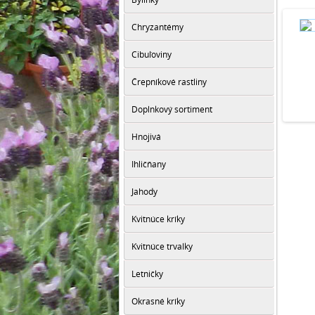
Chryzantémy
Cibuľoviny
Črepníkové rastliny
Doplnkový sortiment
Hnojivá
Ihličňany
Jahody
Kvitnúce kríky
Kvitnúce trvalky
Letničky
Okrasné kríky