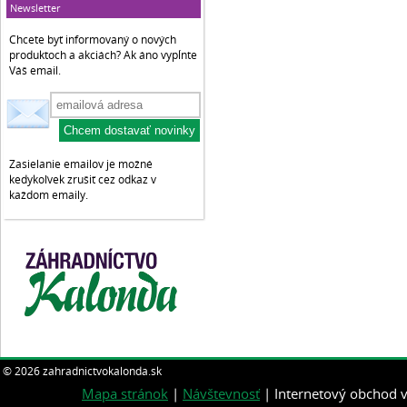
Newsletter
Chcete byť informovaný o nových
produktoch a akciách? Ak áno vypĺnte
Váš email.
Zasielanie emailov je možné
kedykoľvek zrušiť cez odkaz v
každom emaily.
© 2026 zahradnictvokalonda.sk
Mapa stránok
|
Návštevnosť
| Internetový obchod v