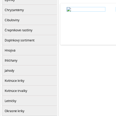
Chryzantémy
Cibuľoviny
Črepníkové rastliny
Doplnkový sortiment
Hnojivá
Ihličňany
Jahody
Kvitnúce kríky
Kvitnúce trvalky
Letničky
Okrasné kríky