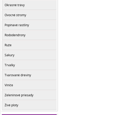
Okrasné trávy
Ovocné stromy
Popínavé rastliny
Rododendrony
Ruže
Sakury
Trvalky
Tvarované dreviny
Viniče
Zeleninové priesady
Živé ploty