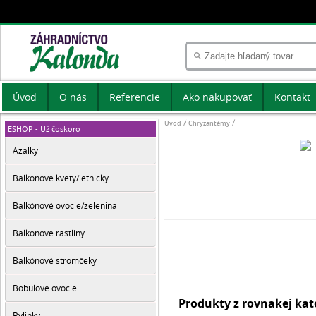
Úvod
O nás
Referencie
Ako nakupovať
Kontakt
Úvod
Chryzantémy
ESHOP - Už čoskoro
Azalky
Balkónové kvety/letničky
Balkónové ovocie/zelenina
Balkónové rastliny
Balkónové stromčeky
Bobuľové ovocie
Produkty z rovnakej ka
Bylinky