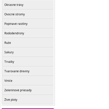
Okrasné trávy
Ovocné stromy
Popínavé rastliny
Rododendrony
Ruže
Sakury
Trvalky
Tvarované dreviny
Viniče
Zeleninové priesady
Živé ploty