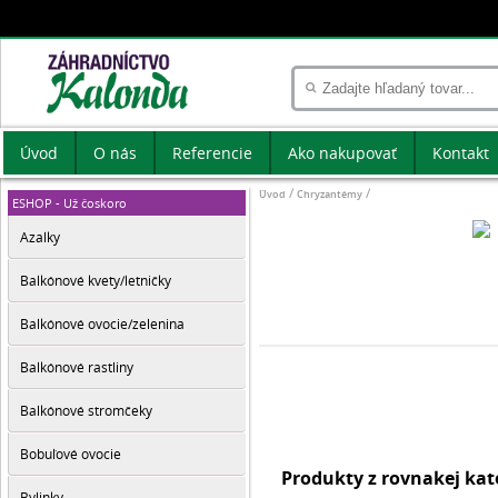
Úvod
O nás
Referencie
Ako nakupovať
Kontakt
Úvod
Chryzantémy
ESHOP - Už čoskoro
Azalky
Balkónové kvety/letničky
Balkónové ovocie/zelenina
Balkónové rastliny
Balkónové stromčeky
Bobuľové ovocie
Produkty z rovnakej ka
Bylinky