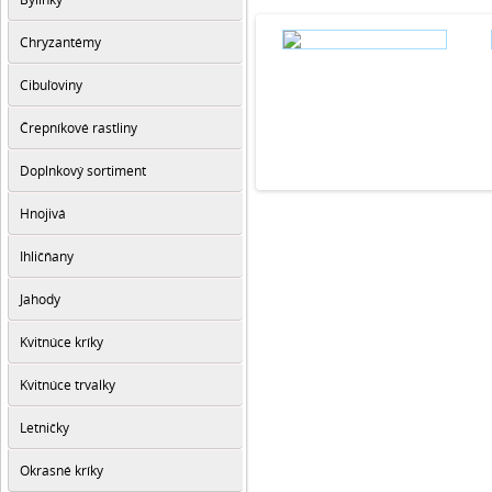
Chryzantémy
Cibuľoviny
Črepníkové rastliny
Doplnkový sortiment
Hnojivá
Ihličňany
Jahody
Kvitnúce kríky
Kvitnúce trvalky
Letničky
Okrasné kríky