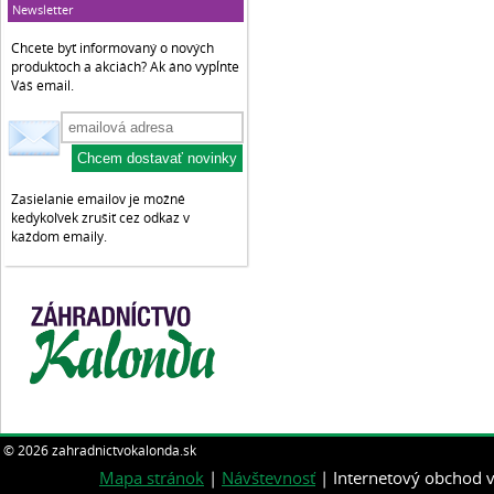
Newsletter
Chcete byť informovaný o nových
produktoch a akciách? Ak áno vypĺnte
Váš email.
Zasielanie emailov je možné
kedykoľvek zrušiť cez odkaz v
každom emaily.
© 2026 zahradnictvokalonda.sk
Mapa stránok
|
Návštevnosť
| Internetový obchod v